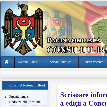
Raionul Fălești
Servicii publice
Funcţii vacante
Consiliul Raional Fălești
Scrisoare infor
Organigrama şi
a ediții a Conc
subdiviziunile consiliului