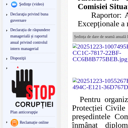
Comisiei Situaț
Şedinţe (video)
Raportor: Ana
Declaraţia privind buna
guvernare
Excepționale a r
Declarația de răspundere
managerială și raportul
Ședința de dare de seamă anuală l
anual privind controlul
intern managerial
Dispoziţii
Pentru organizar
Protecției Civi
Plan anticorupţie
președintele Com
Reclamație online
înmânat diplome