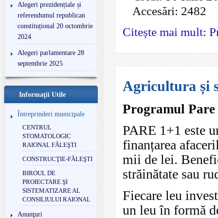
Alegeri prezidențiale și
Accesări: 2482
referendumul republican
constituțional 20 octombrie
Citește mai mult: P
2024
Alegeri parlamentare 28
septembrie 2025
Agricultura și 
Informaţii Utile
Programul Pare
Întreprinderi municipale
PARE 1+1 este un
CENTRUL
STOMATOLOGIC
finanțarea afacer
RAIONAL FĂLEŞTI
mii de lei. Benefi
CONSTRUCŢIE-FĂLEŞTI
străinătate sau ru
BIROUL DE
PROIECTARE ŞI
SISTEMATIZARE AL
Fiecare leu invest
CONSILIULUI RAIONAL
un leu în formă d
Anunţuri