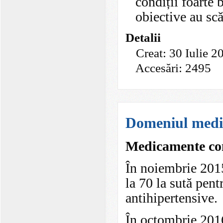
condiții foarte 
obiective au scă
Detalii
Creat: 30 Iulie 2
Accesări: 2495
Domeniul medic
Medicamente co
În noiembrie 2015
la 70 la sută pen
antihipertensive.
În octombrie 2016