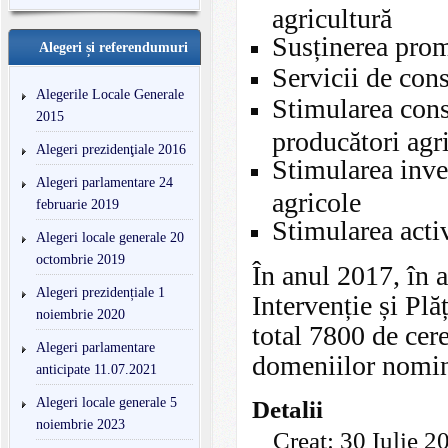
agricultură
Susținerea promo
Alegeri și referendumuri
Servicii de cons
Alegerile Locale Generale
Stimularea const
2015
producători agr
Alegeri prezidenţiale 2016
Stimularea inves
Alegeri parlamentare 24
agricole
februarie 2019
Stimularea acti
Alegeri locale generale 20
octombrie 2019
În anul 2017, în a
Alegeri prezidențiale 1
Intervenție și Plă
noiembrie 2020
total 7800 de cer
Alegeri parlamentare
domeniilor nomina
anticipate 11.07.2021
Alegeri locale generale 5
Detalii
noiembrie 2023
Creat: 30 Iulie 2