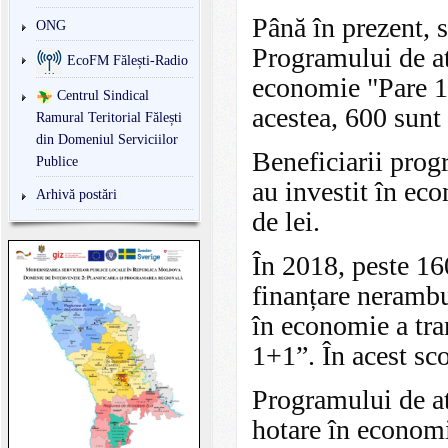
Până în prezent, s
ONG
Programului de atr
EcoFM Fălești-Radio
economie "Pare 1+
Centrul Sindical
acestea, 600 sunt 
Ramural Teritorial Fălești
din Domeniul Serviciilor
Beneficiarii prog
Publice
au investit în e
Arhivă postări
de lei.
În 2018, peste 16
finanțare nerambu
în economie a tra
1+1”. În acest sco
Programului de at
hotare în economi