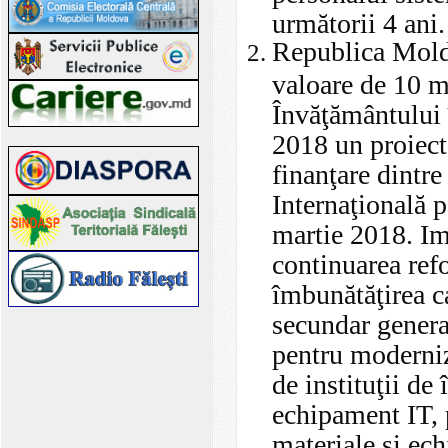
următorii 4 ani.
Republica Moldo
valoare de 10 m
Învăţământului 
2018 un proiect
finanţare dintr
Internaţională 
martie 2018. Im
continuarea ref
îmbunătăţirea ca
secundar general
pentru moderniza
de instituţii de
echipament IT, 
materiale şi ech