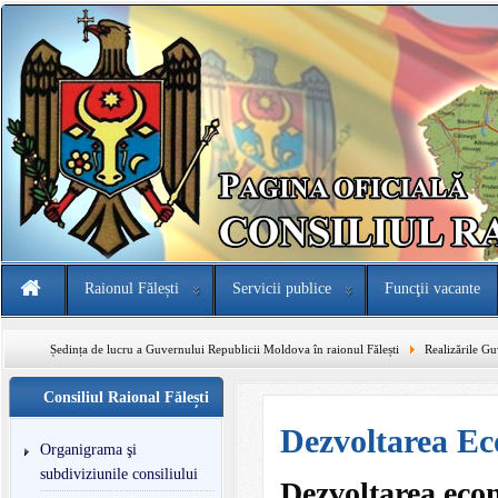
Raionul Fălești
Servicii publice
Funcţii vacante
Ședința de lucru a Guvernului Republicii Moldova în raionul Fălești
Realizările G
Consiliul Raional Fălești
Dezvoltarea Ec
Organigrama şi
subdiviziunile consiliului
Dezvoltarea econ