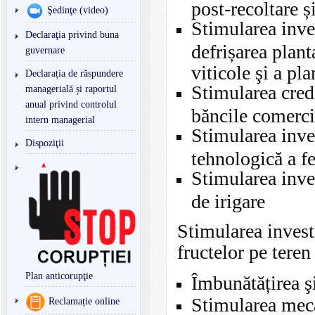
post-recoltare ș
Şedinţe (video)
Stimularea inves
Declaraţia privind buna
defrișarea plant
guvernare
viticole şi a pl
Declarația de răspundere
Stimularea credi
managerială și raportul
anual privind controlul
băncile comercia
intern managerial
Stimularea inves
Dispoziţii
tehnologică a f
Stimularea inve
de irigare
Stimularea invest
fructelor pe teren
Plan anticorupţie
Îmbunătățirea şi
Stimularea meca
Reclamație online