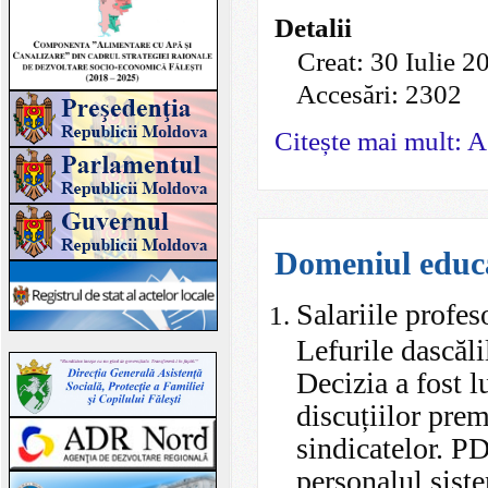
Detalii
Creat: 30 Iulie 2
Accesări: 2302
Citește mai mult: Ag
Domeniul educ
Salariile profes
Lefurile dascăli
Decizia a fost 
discuțiilor prem
sindicatelor. PD
personalul sist