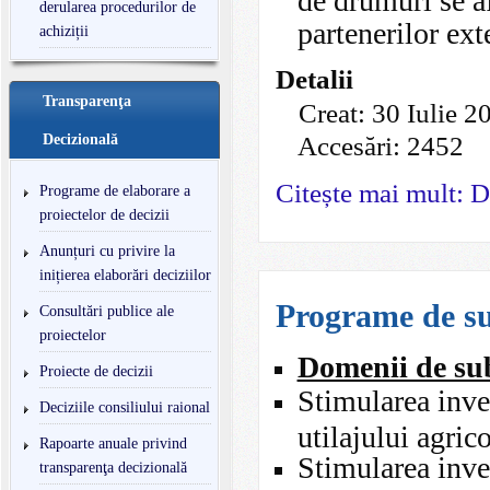
derularea procedurilor de
partenerilor ext
achiziții
Detalii
Transparenţa
Creat: 30 Iulie 2
Decizională
Accesări: 2452
Citește mai mult: 
Programe de elaborare a
proiectelor de decizii
Anunțuri cu privire la
inițierea elaborări deciziilor
Programe de su
Consultări publice ale
proiectelor
Domenii de su
Proiecte de decizii
Stimularea inves
Deciziile consiliului raional
utilajului agric
Rapoarte anuale privind
Stimularea inves
transparenţa decizională