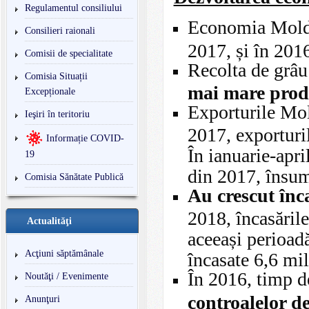
Regulamentul consiliului
Economia Mold
Consilieri raionali
2017, și în 201
Comisii de specialitate
Recolta de grâu
Comisia Situații
mai mare produ
Excepționale
Exporturile Mol
Ieşiri în teritoriu
2017, exporturi
Informație COVID-
În ianuarie-apr
19
din 2017, însu
Comisia Sănătate Publică
Au crescut înca
2018, încasările
Actualităţi
aceeași perioadă
Acţiuni săptămânale
încasate 6,6 mi
În 2016, timp d
Noutăţi / Evenimente
controalelor de
Anunţuri