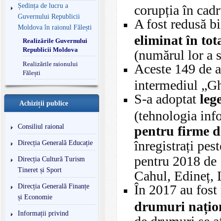
Ședința de lucru a
corupția în cadr
Guvernului Republicii
A fost redusă b
Moldova în raionul Fălești
eliminat în tot
Realizările Guvernului
Republicii Moldova
(numărul lor a s
Realizările raionului
Aceste 149 de ac
Fălești
intermediul „Gh
S-a adoptat
leg
Achiziții publice
(tehnologia inf
Consiliul raional
pentru firme 
înregistrați pes
Direcția Generală Educație
pentru 2018 de
Direcția Cultură Turism
Tineret și Sport
Cahul, Edineț, L
În 2017 au fost 
Direcția Generală Finanțe
și Economie
drumuri națio
Informații privind
de drumuri se af