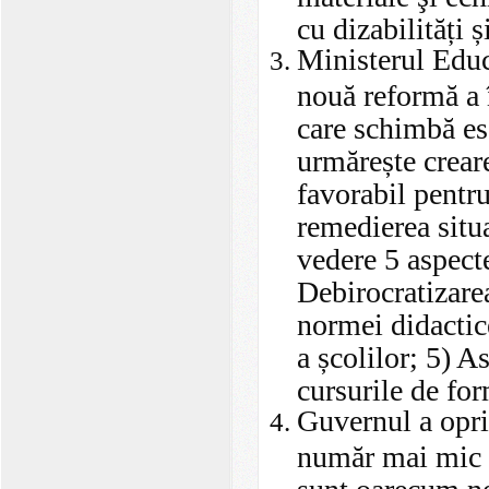
cu dizabilități 
Ministerul Educ
nouă reformă a 
care schimbă ese
urmărește crear
favorabil pentru
remedierea situ
vedere 5 aspect
Debirocratizare
normei didactic
a școlilor; 5) A
cursurile de fo
Guvernul a oprit
număr mai mic de
sunt oarecum ne