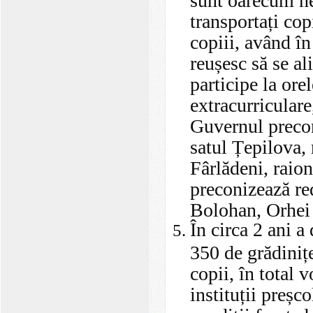
transportați copi
copiii, având în
reușesc să se a
participe la orel
extracurriculare
Guvernul precon
satul Țepilova, 
Fârlădeni, raion
preconizează re
Bolohan, Orhei
În circa 2 ani a
350 de grădinițe
copii, în total 
instituții preșc