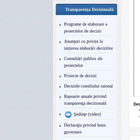
Transparenţa Decizională
Programe de elaborare a
proiectelor de decizii
Anunțuri cu privire la
inițierea elaborări deciziilor
Consultări publice ale
proiectelor
Proiecte de decizii
Deciziile consiliului raional
Rapoarte anuale privind
transparenţa decizională
Det
Şedinţe (video)
Declaraţia privind buna
guvernare