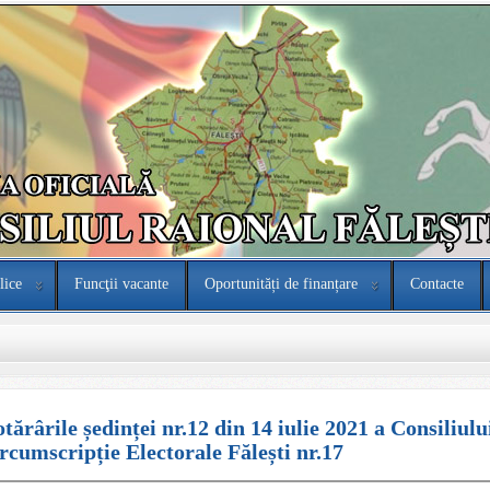
lice
Funcţii vacante
Oportunități de finanțare
Contacte
tărârile ședinței nr.12 din 14 iulie 2021 a Consiliulu
rcumscripție Electorale Fălești nr.17