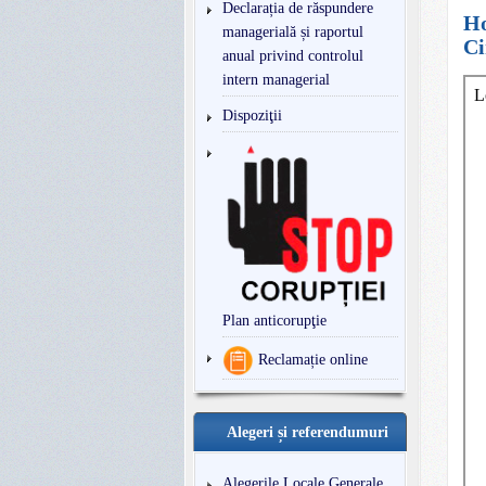
Declarația de răspundere
Ho
managerială și raportul
Ci
anual privind controlul
intern managerial
Dispoziţii
Plan anticorupţie
Reclamație online
Alegeri și referendumuri
Alegerile Locale Generale