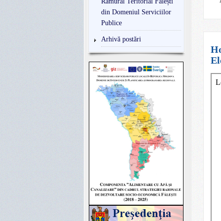
Ramural Teritorial Fălești
din Domeniul Serviciilor
Publice
Arhivă postări
Ho
El