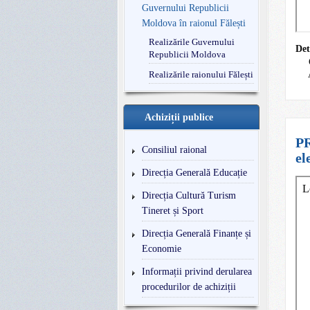
Guvernului Republicii
Moldova în raionul Fălești
Realizările Guvernului
Det
Republicii Moldova
Realizările raionului Fălești
Achiziții publice
PR
Consiliul raional
el
Direcția Generală Educație
Direcția Cultură Turism
Tineret și Sport
Direcția Generală Finanțe și
Economie
Informații privind derularea
procedurilor de achiziții