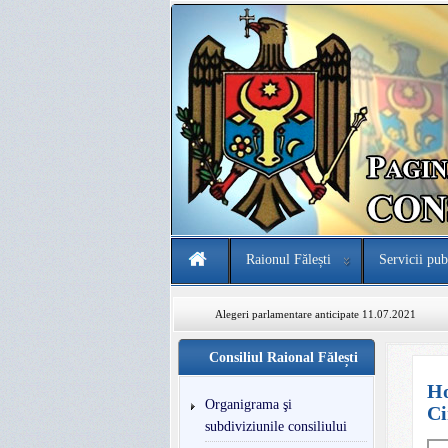
Raionul Fălești
Servicii pub
Alegeri parlamentare anticipate 11.07.2021
Consiliul Raional Fălești
Ho
Organigrama şi
Ci
subdiviziunile consiliului