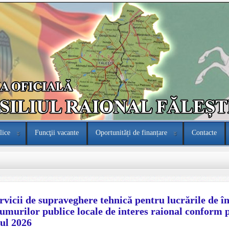
lice
Funcţii vacante
Oportunități de finanțare
Contacte
rvicii de supraveghere tehnică pentru lucrările de în
umurilor publice locale de interes raional conform p
ul 2026