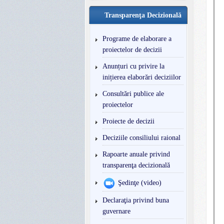
Transparenţa Decizională
Programe de elaborare a
proiectelor de decizii
Anunțuri cu privire la
inițierea elaborări deciziilor
Consultări publice ale
proiectelor
Proiecte de decizii
Deciziile consiliului raional
Rapoarte anuale privind
transparenţa decizională
Şedinţe (video)
Declaraţia privind buna
guvernare