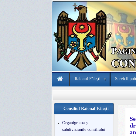
Raionul Fălești
Servicii pub
Consiliul Raional Fălești
Se
Organigrama şi
dr
subdiviziunile consiliului
an