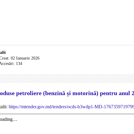
alii
Creat: 02 Ianuarie 2026
Accesări: 134
oduse petroliere (benzină și motorină) pentru anul 
alii:
https://mtender.gov.md/tenders/ocds-b3wdp1-MD-176735971979