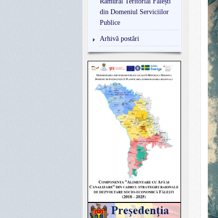
Ramural Teritorial Fălești
din Domeniul Serviciilor
Publice
Arhivă postări