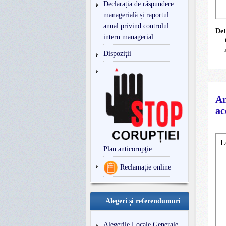
Declarația de răspundere
managerială și raportul
anual privind controlul
Det
intern managerial
Dispoziţii
An
ac
Plan anticorupţie
Reclamație online
Alegeri și referendumuri
Alegerile Locale Generale