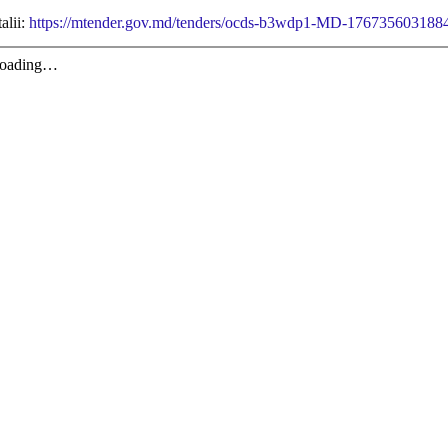
alii:
https://mtender.gov.md/tenders/ocds-b3wdp1-MD-176735603188