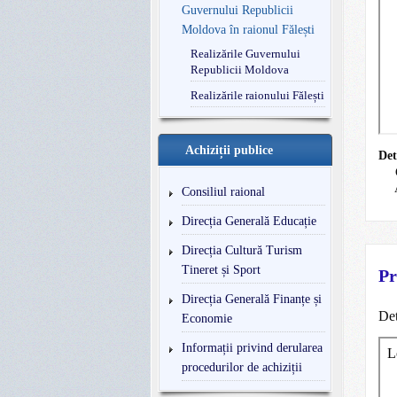
Guvernului Republicii
Moldova în raionul Fălești
Realizările Guvernului
Republicii Moldova
Realizările raionului Fălești
Achiziții publice
Det
Consiliul raional
Direcția Generală Educație
Direcția Cultură Turism
Tineret și Sport
Pr
Direcția Generală Finanțe și
Det
Economie
Informații privind derularea
procedurilor de achiziții