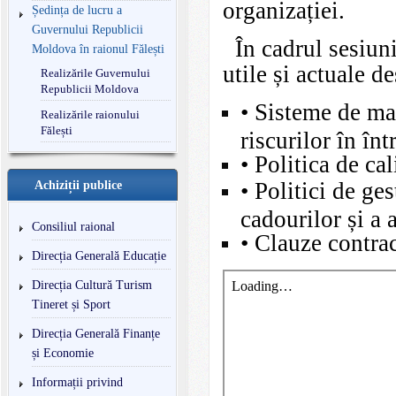
organizației.
Ședința de lucru a
Guvernului Republicii
În cadrul sesiunii
Moldova în raionul Fălești
utile și actuale de
Realizările Guvernului
Republicii Moldova
• Sisteme de ma
Realizările raionului
Fălești
riscurilor în înt
• Politica de ca
• Politici de ges
Achiziții publice
cadourilor și a a
Consiliul raional
• Clauze contrac
Direcția Generală Educație
Direcția Cultură Turism
Tineret și Sport
Direcția Generală Finanțe
și Economie
Informații privind