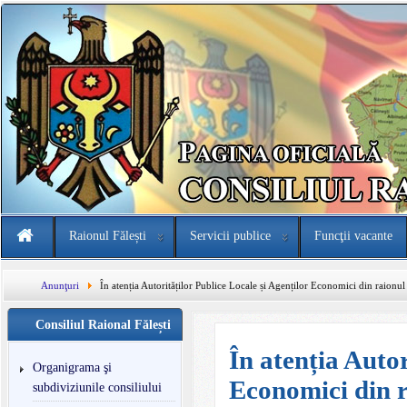
Raionul Fălești
Servicii publice
Funcţii vacante
Anunţuri
În atenția Autorităților Publice Locale și Agenților Economici din raionul 
Consiliul Raional Fălești
În atenția Autor
Organigrama şi
Economici din r
subdiviziunile consiliului