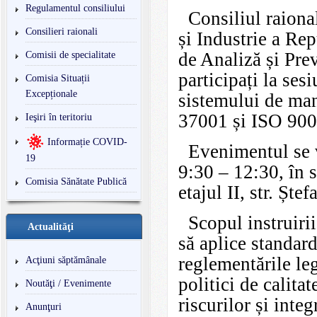
Regulamentul consiliului
Consiliul raional
Consilieri raionali
și Industrie a Re
de Analiză și Pre
Comisii de specialitate
participați la ses
Comisia Situații
Excepționale
sistemului de man
37001 și ISO 900
Ieşiri în teritoriu
Informație COVID-
Evenimentul se va
19
9:30 – 12:30, în s
Comisia Sănătate Publică
etajul II, str. Ște
Scopul instruirii 
Actualităţi
să aplice standard
reglementările le
Acţiuni săptămânale
politici de calita
Noutăţi / Evenimente
riscurilor și integ
Anunţuri