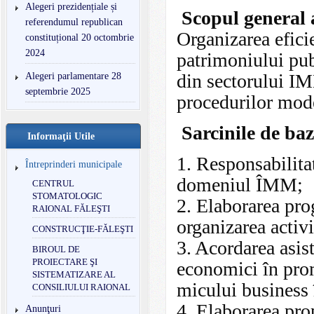
Alegeri prezidențiale și
Scopul general a
referendumul republican
Organizarea eficie
constituțional 20 octombrie
2024
patrimoniului pub
din sectorului IM
Alegeri parlamentare 28
septembrie 2025
procedurilor mod
Sarcinile de baz
Informaţii Utile
1. Responsabilita
Întreprinderi municipale
domeniul ÎMM;
CENTRUL
STOMATOLOGIC
2. Elaborarea pro
RAIONAL FĂLEŞTI
organizarea activit
CONSTRUCŢIE-FĂLEŞTI
3. Acordarea asis
BIROUL DE
PROIECTARE ŞI
economici în prom
SISTEMATIZARE AL
micului business 
CONSILIULUI RAIONAL
4. Elaborarea pro
Anunţuri