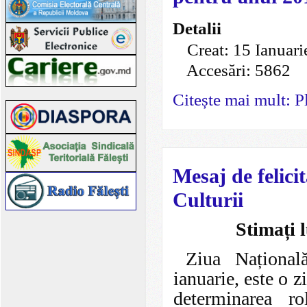
Detalii
Creat: 15 Ianuar
Accesări: 5862
Citește mai mult: Pl
Mesaj de felicit
Culturii
Stimați 
Ziua Național
ianuarie, este o z
determinarea rol