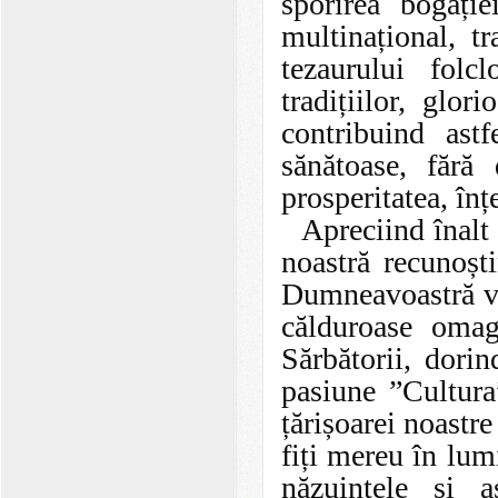
sporirea bogăție
multinațional, t
tezaurului folcl
tradițiilor, glor
contribuind ast
sănătoase, fără
prosperitatea, înț
Apreciind înalt
noastră recunoșt
Dumneavoastră va
călduroase omag
Sărbătorii, dori
pasiune ”Cultura
țărișoarei noastre
fiți mereu în lum
năzuințele și as