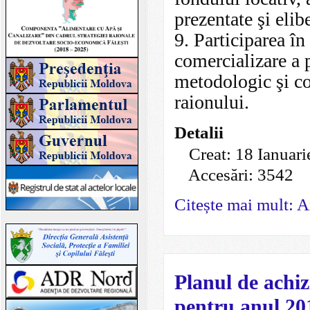
prezentate şi elib
9. Participarea î
comercializare a 
metodologic şi con
raionului.
Detalii
Creat: 18 Ianuar
Accesări: 3542
Citește mai mult: A
Planul de achizi
pentru anul 20