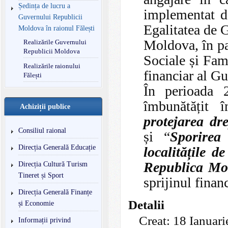
Ședința de lucru a
implementat de
Guvernului Republicii
Egalitatea de 
Moldova în raionul Fălești
Moldova, în pa
Realizările Guvernului
Republicii Moldova
Sociale și Fam
Realizările raionului
financiar al G
Fălești
În perioada 
îmbunătățit 
Achiziții publice
protejarea dr
Consiliul raional
și “
Sporirea
Direcția Generală Educație
localitățile 
Republica Mo
Direcția Cultură Turism
Tineret și Sport
sprijinul finan
Direcția Generală Finanțe
Detalii
și Economie
Creat: 18 Ianuar
Informații privind