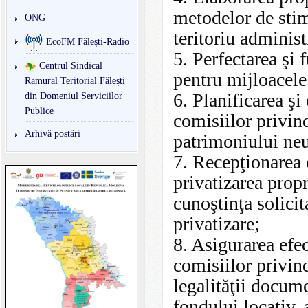
metodelor de stim
ONG
teritoriu administ
EcoFM Fălești-Radio
5. Perfectarea şi
Centrul Sindical
pentru mijloacele
Ramural Teritorial Fălești
6. Planificarea şi
din Domeniul Serviciilor
Publice
comisiilor privind
Arhivă postări
patrimoniului neu
7. Recepţionarea 
privatizarea propr
cunoştinţa solicit
privatizare;
8. Asigurarea efec
comisiilor privind
legalităţii docum
fondului locativ, 