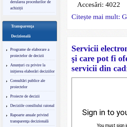
derularea procedurilor de
Accesări: 4022
achiziții
Citește mai mult: Gh
Transparenţa
Decizională
Servicii electr
Programe de elaborare a
şi care pot fi o
proiectelor de decizii
Anunțuri cu privire la
servicii din ca
inițierea elaborări deciziilor
Consultări publice ale
proiectelor
Proiecte de decizii
Deciziile consiliului raional
Rapoarte anuale privind
transparenţa decizională