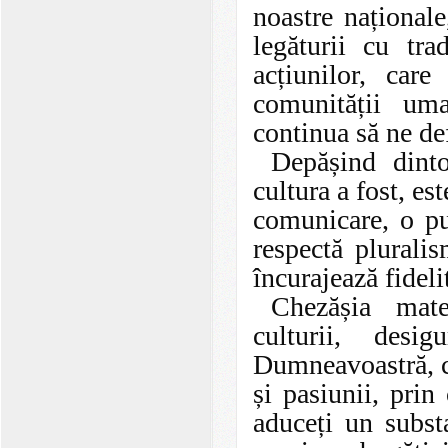
noastre național
legăturii cu tra
acțiunilor, car
comunității um
continua să ne def
Depășind dinto
cultura a fost, es
comunicare, o pun
respectă pluralis
încurajează fideli
Chezășia mate
culturii, desig
Dumneavoastră, ce
și pasiunii, prin
aduceți un substa