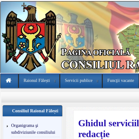
Raionul Fălești
Servicii publice
Funcţii vacante
Consiliul Raional Fălești
Ghidul serviciil
Organigrama şi
redacție
subdiviziunile consiliului