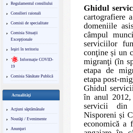
Regulamentul consiliului
Ghidul servici
Consilieri raionali
cartografiere a
Comisii de specialitate
domeniile asis
câmpul muncii
Comisia Situații
Excepționale
serviciilor f
Ieşiri în teritoriu
conţine și un c
migranţi (în sp
Informație COVID-
19
etapa de migr
Comisia Sănătate Publică
etapa post-mig
Ghidul servicii
în anul 2012, 
Actualităţi
servicii din 
Acţiuni săptămânale
Nisporeni și C
Noutăţi / Evenimente
economică a fe
Anunţuri
angajare în 